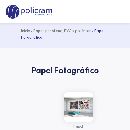
Ir
Ma
al
Me
contenido
Inicio
/
Papel, propileno, PVC y poliéster
/ Papel
Fotográfico
Papel Fotográfico
Papel