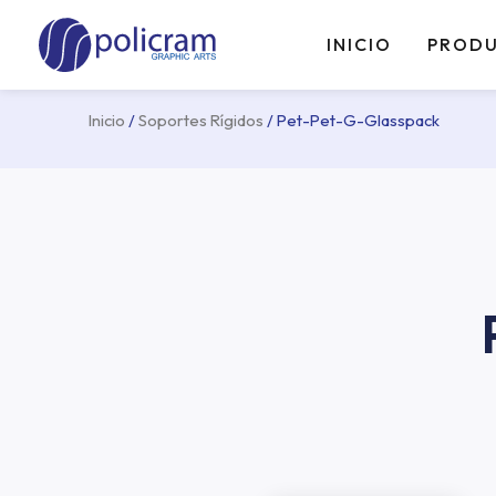
Ir
al
INICIO
PROD
contenido
Inicio
/
Soportes Rígidos
/ Pet-Pet-G-Glasspack