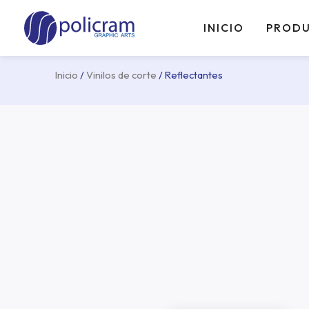
Ir
al
INICIO
PROD
contenido
Inicio
/
Vinilos de corte
/ Reflectantes