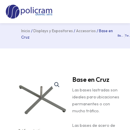
Ir
Ma
al
Me
contenido
Inicio
/
Displays y Expositores
/
Accesorios
/ Base en
Base Cuadrada
Twist
Pre
Cruz
Base en Cruz
Las bases lastradas son
ideales para ubicaciones
permanentes o con
mucho tráfico.
Las bases de acero de