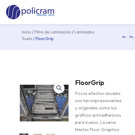
Ir
Ma
al
Me
contenido
Inicio
/
Films de Laminación
/
Laminados
Streetlam
Permafun Brushed 
Pre
Suelo
/ FloorGrip
FloorGrip
Pocos efectos visuales
son tan impresionantes
y originales como los
gráficos autoadhesivos
para suelos. La serie
Mactac Floor Graphics