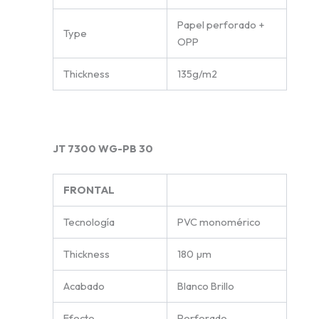
Papel perforado +
Type
OPP
Thickness
135g/m2
JT 7300 WG-PB 30
FRONTAL
Tecnología
PVC monomérico
Thickness
180 µm
Acabado
Blanco Brillo
Efecto
Perforado