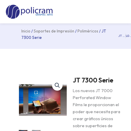
Ir
Ma
al
Me
contenido
Inicio
/
Soportes de Impresión
/
Poliméricos
/ JT
JT 8300 WM-RT DOT FLOOR
LG 
Pre
7300 Serie
JT 7300 Serie
Los nuevos JT 7000
Perforated Window
Films le proporcionan el
poder que necesita para
crear gráficos únicos
sobre superficies de