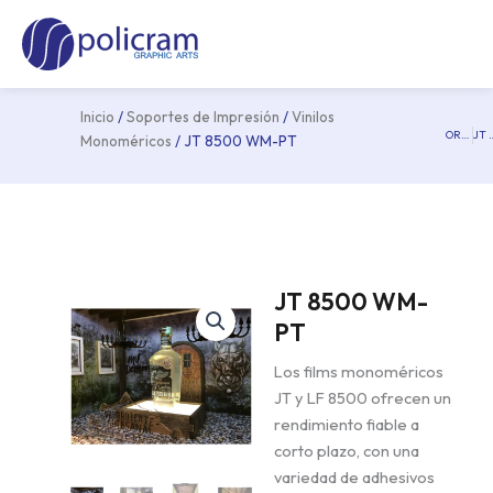
Ir
Ma
al
Me
contenido
Inicio
/
Soportes de Impresión
/
Vinilos
ORAJET 3162
JT 850
Pre
Monoméricos
/ JT 8500 WM-PT
JT 8500 WM-
PT
Los films monoméricos
JT y LF 8500 ofrecen un
rendimiento fiable a
corto plazo, con una
variedad de adhesivos