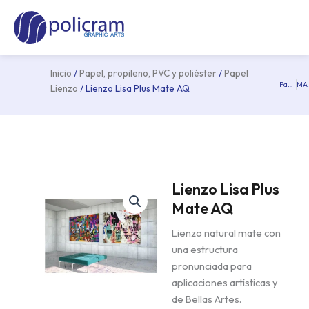
Ir
Ma
al
Me
contenido
Inicio
/
Papel, propileno, PVC y poliéster
/
Papel
Papel texturizado creativo 320
MACa
Pre
Lienzo
/ Lienzo Lisa Plus Mate AQ
Lienzo Lisa Plus
Mate AQ
Lienzo natural mate con
una estructura
pronunciada para
aplicaciones artísticas y
de Bellas Artes.