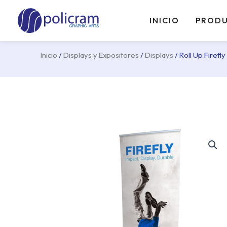
Ir
al
INICIO
PROD
contenido
Inicio
/
Displays y Expositores
/
Displays
/ Roll Up Firefly