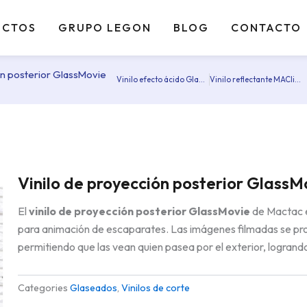
UCTOS
GRUPO LEGON
BLOG
CONTACTO
ón posterior GlassMovie
Vinilo efecto ácido Glass Decor
Vinilo reflectante MAClite 5700
Prev
Vinilo de proyección posterior GlassM
El
vinilo de proyección posterior GlassMovie
de Mactac e
para animación de escaparates. Las imágenes filmadas se proye
permitiendo que las vean quien pasea por el exterior, logran
Categories
Glaseados
,
Vinilos de corte