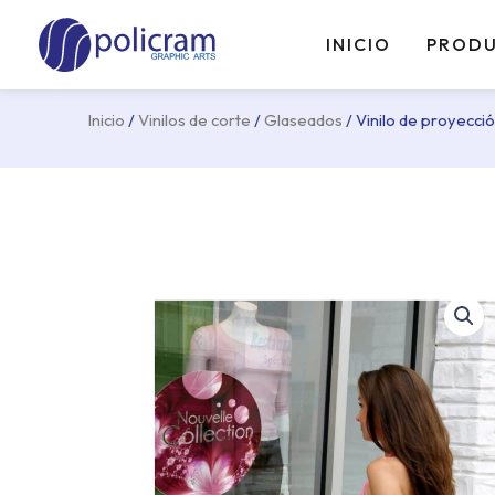
Ir
al
INICIO
PROD
contenido
Inicio
/
Vinilos de corte
/
Glaseados
/ Vinilo de proyecci