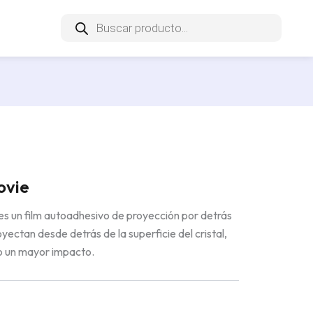
Búsqueda
de
productos
Next
ovie
s un film autoadhesivo de proyección por detrás
ctan desde detrás de la superficie del cristal,
do un mayor impacto.