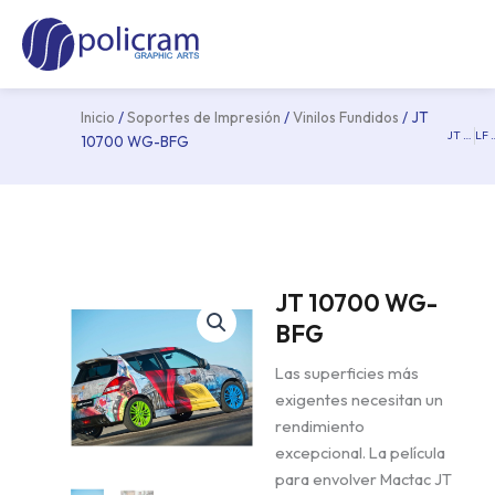
Ir
Ma
al
Me
contenido
Inicio
/
Soportes de Impresión
/
Vinilos Fundidos
/ JT
JT 10700 WG-BFG-XR
LF 870
Pre
10700 WG-BFG
JT 10700 WG-
BFG
Las superficies más
exigentes necesitan un
rendimiento
excepcional. La película
para envolver Mactac JT