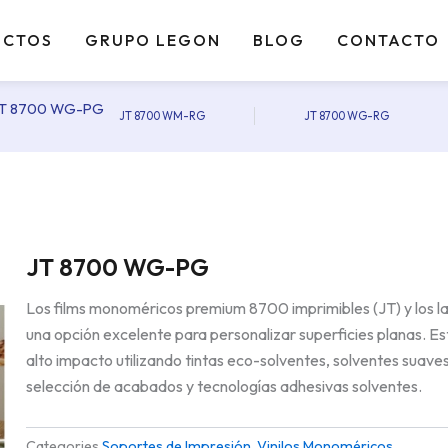
UCTOS
GRUPO LEGON
BLOG
CONTACTO
JT 8700 WG-PG
JT 8700 WM-RG
JT 8700 WG-RG
Prev
Ne
JT 8700 WG-PG
Los films monoméricos premium 8700 imprimibles (JT) y los l
una opción excelente para personalizar superficies planas. Es
alto impacto utilizando tintas eco-solventes, solventes suaves
selección de acabados y tecnologías adhesivas solventes.
Categories
Soportes de Impresión
,
Vinilos Monoméricos