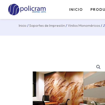
Ir
al
INICIO
PROD
contenido
Inicio
/
Soportes de Impresión
/
Vinilos Monoméricos
/ 