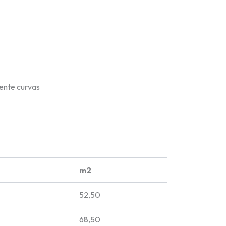
mente curvas
m2
52,50
68,50