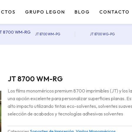
UCTOS
GRUPO LEGON
BLOG
CONTACTO
JT 8700 WM-RG
JT 8700 WM-PG
JT 8700 WG-PG
Prev
Ne
JT 8700 WM-RG
Los films monoméricos premium 8700 imprimibles (JT) y los l
una opción excelente para personalizar superficies planas. Es
alto impacto utilizando tintas eco-solventes, solventes suaves
selección de acabados y tecnologías adhesivas solventes
Categories
Soportes de Impresión
,
Vinilos Monoméricos