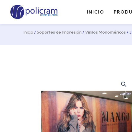
Ir
al
INICIO
PROD
contenido
Inicio
/
Soportes de Impresión
/
Vinilos Monoméricos
/ 