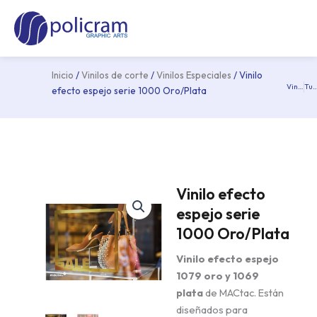
Ir
Ma
al
Me
contenido
Inicio
/
Vinilos de corte
/
Vinilos Especiales
/ Vinilo
Vinilo pizarra negro WALLCHALKER
Tuning Film 700 BF S
Pre
efecto espejo serie 1000 Oro/Plata
Vinilo efecto
espejo serie
1000 Oro/Plata
Vinilo efecto espejo
1079 oro y 1069
plata
de MACtac. Están
diseñados para