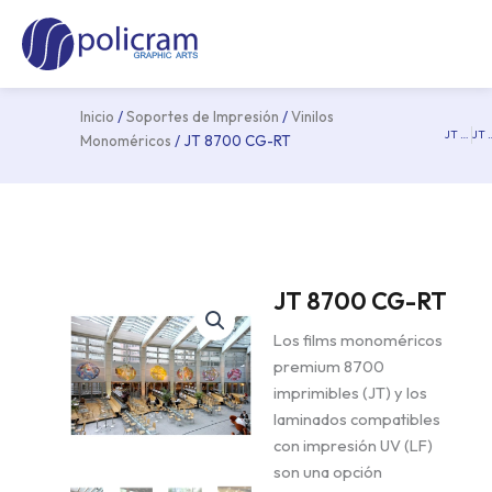
Ir
Ma
al
Me
contenido
Inicio
/
Soportes de Impresión
/
Vinilos
JT 8500 WG-SPB
JT 54
Pre
Monoméricos
/ JT 8700 CG-RT
JT 8700 CG-RT
Los films monoméricos
premium 8700
imprimibles (JT) y los
laminados compatibles
con impresión UV (LF)
son una opción